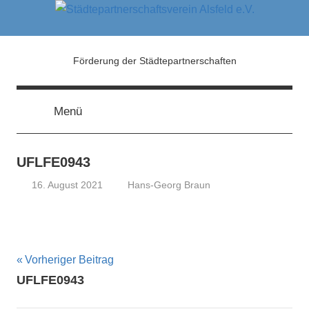
Zum
Inhalt
springen
Städtepartnerschaftsver
Förderung der Städtepartnerschaften
Alsfeld
Menü
e.V.
UFLFE0943
16. August 2021
Hans-Georg Braun
Beitragsnavigation
Vorheriger Beitrag
UFLFE0943