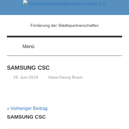
Zum
Inhalt
springen
Städtepartnerschaftsver
Förderung der Städtepartnerschaften
Alsfeld
Menü
e.V.
SAMSUNG CSC
29. Juni 2019
Hans-Georg Braun
Beitragsnavigation
Vorheriger Beitrag
SAMSUNG CSC