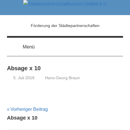
Zum
Inhalt
springen
Städtepartnerschaftsver
Förderung der Städtepartnerschaften
Alsfeld
Menü
e.V.
Absage x 10
5. Juli 2018
Hans-Georg Braun
Beitragsnavigation
Vorheriger Beitrag
Absage x 10