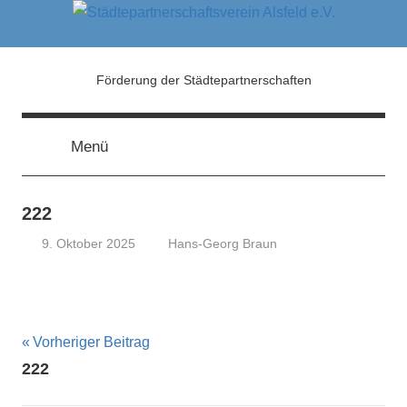
Zum
Inhalt
springen
Städtepartnerschaftsver
Förderung der Städtepartnerschaften
Alsfeld
Menü
e.V.
222
9. Oktober 2025
Hans-Georg Braun
Beitragsnavigation
Vorheriger Beitrag
222