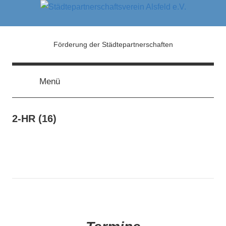
Zum
Inhalt
springen
Städtepartnerschaftsver
Förderung der Städtepartnerschaften
Alsfeld
Menü
e.V.
2-HR (16)