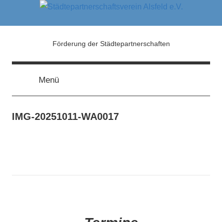
Zum
Inhalt
springen
Städtepartnerschaftsver
Förderung der Städtepartnerschaften
Alsfeld
Menü
e.V.
IMG-20251011-WA0017