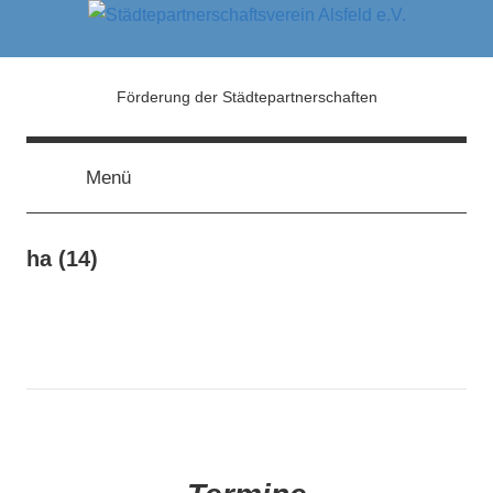
Zum
Inhalt
springen
Städtepartnerschaftsver
Förderung der Städtepartnerschaften
Alsfeld
Menü
e.V.
ha (14)