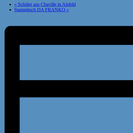
«
Schüler aus Chaville in Alsfeld
Stammtisch DA FRANKO
»