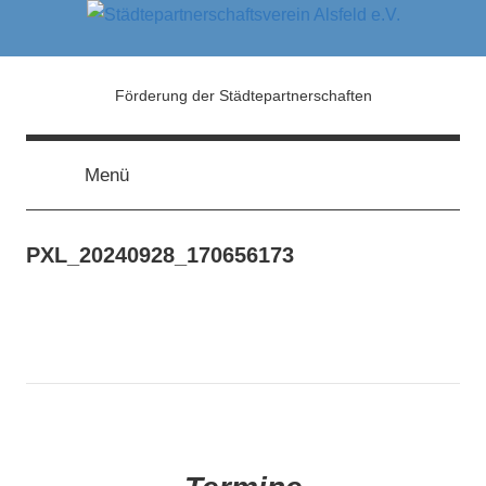
Zum
Inhalt
springen
Städtepartnerschaftsver
Förderung der Städtepartnerschaften
Alsfeld
Menü
e.V.
PXL_20240928_170656173